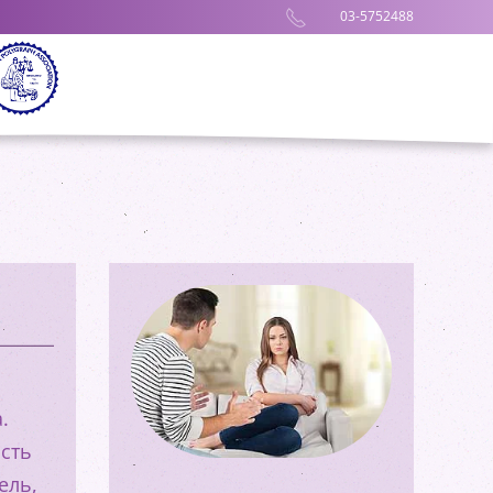
03-5752488
.
ость
ель,