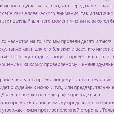
ъективное ощущение таково, что перед нами – важн
 себе как человеческого внимания, так и тактично
 этот важный для него момент жизни не захотел 
что несмотря на то, что мы провели десятки тысяч
у, также как и для его близких и всех, кто имеет к
бытие. Поэтому каждый процесс проверки на полиг
тношение к каждому проверяемому – индивидуальн
аранее передать проверяющему соответствующие
дет о судебных исках и т.п.) или предварительны
 Далее проверка на полиграфе приводится в
 этой проверки проверяемому предлагается излож
 с утверждениями противоположной стороны. Толь