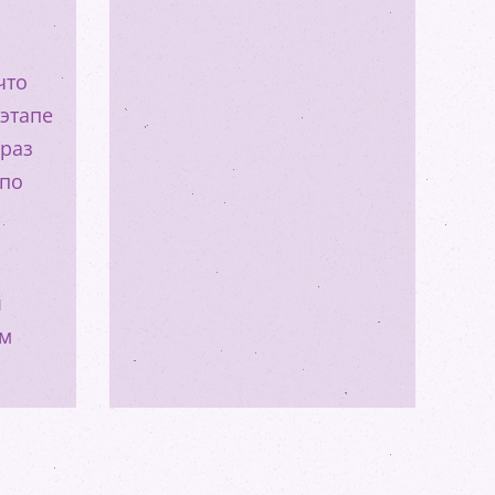
что
 этапе
 раз
 по
ы
ем