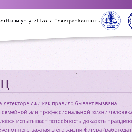
ает
Наши услуги
Школа Полиграф
Контакты
ИЦ
 детекторе лжи как правило бывает вызвана
 семейной или профессиональной жизни человека
человек испытывает потребность доказать правдив
бует от него важная в его жизни фигура (работодат