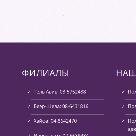
ФИЛИАЛЫ
НАШ
Тель Авив: 03-5752488
Пол
Беэр-Шева: 08-6431816
Пол
Хайфа: 04-8642470
Пол
адв
Иерусалим: 02-5639434