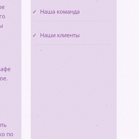
ое
Наша команда
го
бы
Наши клиенты
рафе
ое.
е
ить
ко по