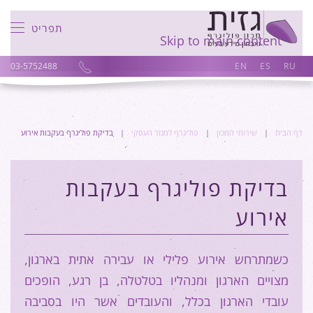
תפריט
Skip to main content
03-5752488
EN
ES
RU
דף הבית
שירותי המכון
פוליגרף למגזר העסקי
בדיקת פוליגרף בעקבות אירוע
בדיקת פוליגרף בעקבות
אירוע
כשמתרחש אירוע פלילי או עבירה אתית בארגון,
מצויים הארגון ומנהליו בטלטלה, בן רגע, הופכים
עובדי הארגון בכלל, והעובדים אשר היו בסביבה