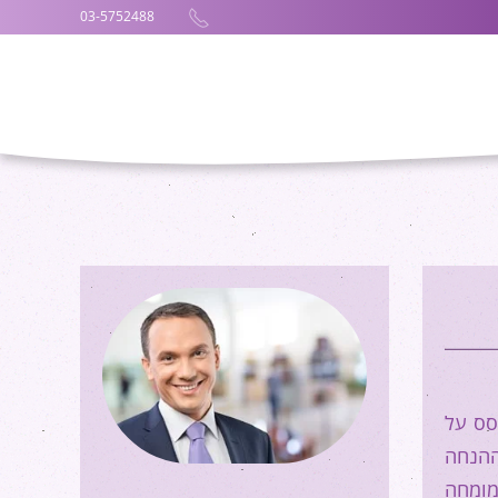
03-5752488
סס על
ההנחה
 מומחה