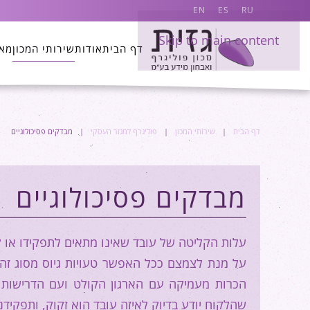
EN
ES
RU
Skip to main content
דף הבית
אודות
שירותי המכון
מא
דף הבית
שירותי המכון
פוליגרף למגזר העסקי
מבדקים פסיכולוגיים
מבדקים פסיכולוגיים
עלות הקליטה של עובד שאינו מתאים לתפקידו או 
על מנת לצמצם ככל האפשר טעויות גיוס מסוג זה,
הכרות מעמיקה עם הארגון הקולט ועם הדרישות ה
שהלקוח יודע בדיוק לאיזה עובד הוא זקוק, ותפקידנ