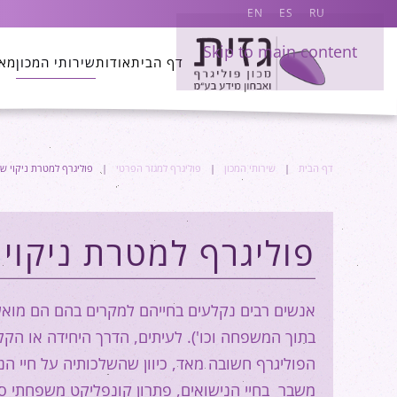
EN
ES
RU
Skip to main content
דף הבית
אודות
שירותי המכון
מא
דף הבית
שירותי המכון
פוליגרף למגזר הפרטי
פוליגרף למטרת ניקוי ש
פוליגרף למטרת ניקוי
אנשים רבים נקלעים בחייהם למקרים בהם הם מואשמ
בתוך המשפחה וכו'). לעיתים, הדרך היחידה או הק
הפוליגרף חשובה מאד, כיוון שהשלכותיה על חיי הנ
משבר בחיי הנישואים, פתרון קונפליקט משפחתי סבו