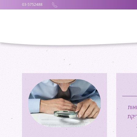
03-5752488
אות
יקת