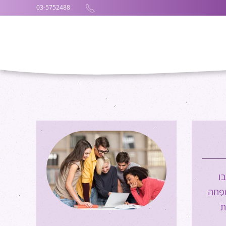
03-5752488
ו
שפחה
ת