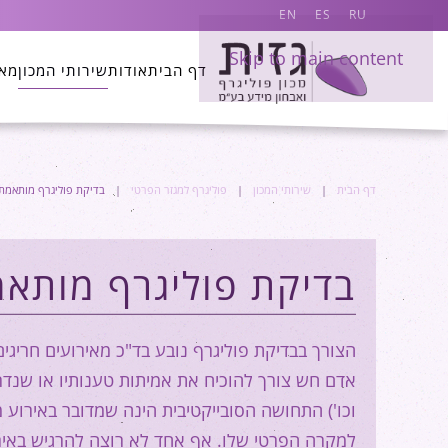
EN
ES
RU
Skip to main content
דף הבית
אודות
שירותי המכון
מא
דף הבית
שירותי המכון
פוליגרף למגזר הפרטי
בדיקת פוליגרף מותאמת
בדיקת פוליגרף מותאמ
הצורך בבדיקת פוליגרף נובע בד"כ מאירועים חריגים 
אדם חש צורך להוכיח את אמיתות טענותיו או שנדר
וכו') התחושה הסובייקטיבית הינה שמדובר באירוע 
למקרה הפרטי שלו. אף אחד לא רוצה להרגיש באירו