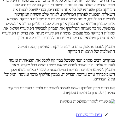
2 הצדדים יוזמנו לבדיקת פוליגרף, כל אחד מהם ישב עם מומחה הפוליגרף
טרם הבדיקה ויעלה את טענותיו. חשוב כי בודק הפוליגרף ידע לפני
הבדיקה מהן טענותיו של כל אחד מהצדדים, בכדי שיוכל לבנות את
השאלות הנכונות לפתרון המחלוקת. לאחר שלב השיחה המקדימה
לבדיקת הפוליגרף, מנסח מומחה הפוליגרף את שאלות הבדיקה, מקריא
אותן לנבדק ומוודא שהוא מבין אותן ויכול לענות עליהן בחיוב או בשלילה.
בהמשך, מחבר מומחה הפוליגרף את הנבדק למכשיר הפוליגרף ושואל את
שאלות הבדיקה מס' פעמים. מומחה הפוליגרף מנתח את בדיקות הפוליגרף
לאחר סיומן וממצאי הבדיקות מועברות לצדדים כיום לאחר מכן.
מומלץ לסכם מראש, טרם עריכת בדיקות הפוליגרף, מה תהיינה
ההשלכות של תוצאות הבדיקה.
במקרים רבים מסרב הצד שנכשל בבדיקה לקבל את תוצאותיה ומנסה
לערער עליהן ולכן חשוב לסכם מראש כיצד נוהגים בכל מקרה. מאד
מומלץ להימנע מעריכת בדיקות במס' מכוני פוליגרף באותו נושא ולכן
חשוב לבחור טרם עריכת הבדיקות, במכון פוליגרף מוכר ומנוסה, המקובל
על 2 הצדדים.
אנו בגזית מכון פוליגרף נשמח לעמוד לרשותכם ולסייע בעריכת בדיקות
פוליגרף לפתרון מחלוקות עסקיות.
גזית בתקשורת