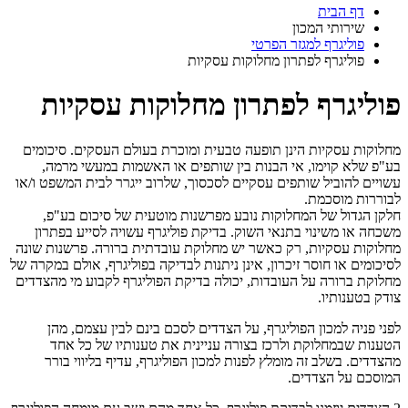
דף הבית
שירותי המכון
פוליגרף למגזר הפרטי
פוליגרף לפתרון מחלוקות עסקיות
פוליגרף לפתרון מחלוקות עסקיות
מחלוקות עסקיות הינן תופעה טבעית ומוכרת בעולם העסקים. סיכומים
בע"פ שלא קוימו, אי הבנות בין שותפים או האשמות במעשי מרמה,
עשויים להוביל שותפים עסקיים לסכסוך, שלרוב ייגרר לבית המשפט ו/או
לבוררות מוסכמת.
חלקן הגדול של המחלוקות נובע מפרשנות מוטעית של סיכום בע"פ,
משכחה או משינוי בתנאי השוק. בדיקת פוליגרף עשויה לסייע בפתרון
מחלוקות עסקיות, רק כאשר יש מחלוקת עובדתית ברורה. פרשנות שונה
לסיכומים או חוסר זיכרון, אינן ניתנות לבדיקה בפוליגרף, אולם במקרה של
מחלוקת ברורה על העובדות, יכולה בדיקת הפוליגרף לקבוע מי מהצדדים
צודק בטענותיו.
לפני פניה למכון הפוליגרף, על הצדדים לסכם בינם לבין עצמם, מהן
הטענות שבמחלוקת ולרכז בצורה עניינית את טענותיו של כל אחד
מהצדדים. בשלב זה מומלץ לפנות למכון הפוליגרף, עדיף בליווי בורר
המוסכם על הצדדים.